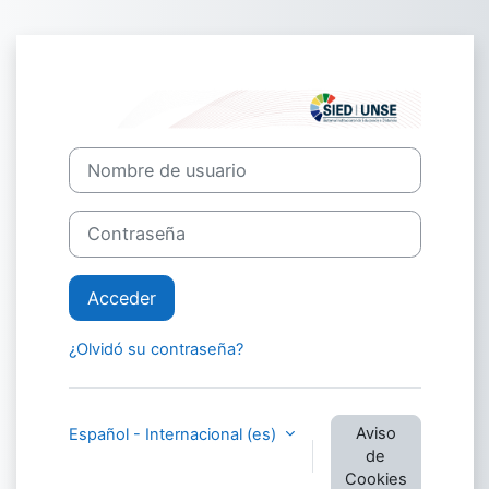
Salta al contenido principal
Entrar a SIED 
Nombre de usuario
Contraseña
Acceder
¿Olvidó su contraseña?
Aviso
Español - Internacional ‎(es)‎
de
Cookies