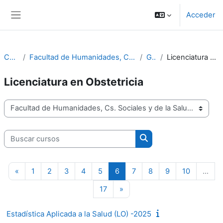
Salta al contenido principal
Acceder
Panel lateral
Cursos
Facultad de Humanidades, Cs. Sociales y de la Salud
Grado
Licenciatura en Obstetricia
Licenciatura en Obstetricia
Categorías
Buscar cursos
Buscar cursos
Página anterior
Página 1
Página 2
Página 3
Página 4
Página 5
Página 6
Página 7
Página 8
Página 9
Página 10
«
1
2
3
4
5
6
7
8
9
10
…
Página 17
Siguiente página
17
»
Estadística Aplicada a la Salud (LO) -2025