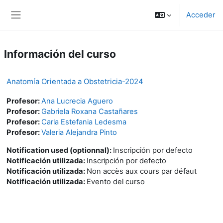
Salta al contenido principal
Acceder
Panel lateral
Información del curso
Anatomía Orientada a Obstetricia-2024
Profesor:
Ana Lucrecia Aguero
Profesor:
Gabriela Roxana Castañares
Profesor:
Carla Estefania Ledesma
Profesor:
Valeria Alejandra Pinto
Notification used (optionnal)
:
Inscripción por defecto
Notificación utilizada
:
Inscripción por defecto
Notificación utilizada
:
Non accès aux cours par défaut
Notificación utilizada
:
Evento del curso